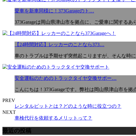
愛車を新車同様に！373Garageのト…
373Garageは岡山県津山市を拠点に、ご愛車に関する
【24時間対応】レッカーのことなら373…
車のトラブルは予期せず突然起こりますが、そんな時に
安全運転のためのトラックタイヤ交換サポー…
こんにちは！373Garageです。弊社は岡山県津山市
PREV
レンタルピットとは？どのような時に役立つの？
NEXT
車検代行を依頼するメリットって？
最近の投稿