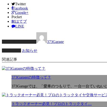
Twitter
Facebook
Google+
Pocket
B!
はてブ
LINE
この記事を書いた人
373Garage
カテゴリー
お知らせ
関連記事
373Garageの特徴って？
373Garageでは、「愛車のつもりで、一台一台てい
トラックオーナー必見！プロのトラックタイ…