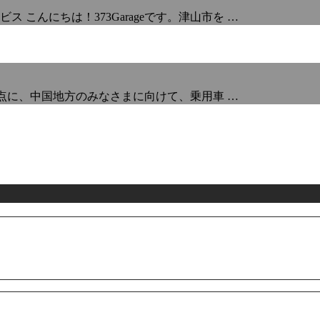
こんにちは！373Garageです。津山市を …
を拠点に、中国地方のみなさまに向けて、乗用車 …